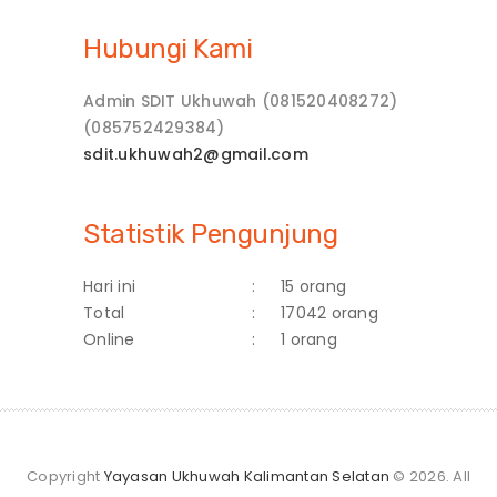
Hubungi Kami
Admin SDIT Ukhuwah (081520408272)
(085752429384)
sdit.ukhuwah2@gmail.com
Statistik Pengunjung
Hari ini
:
15 orang
Total
:
17042 orang
Online
:
1 orang
Copyright
Yayasan Ukhuwah Kalimantan Selatan
© 2026. All