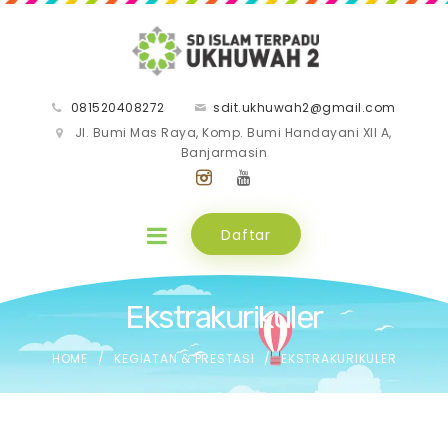
081520408272
sdit.ukhuwah2@gmail.com
Jl. Bumi Mas Raya, Komp. Bumi Handayani XII A,
Banjarmasin
Daftar
Ekstrakurikuler
HOME
KEGIATAN & PRESTASI
EKSTRAKURIKULER